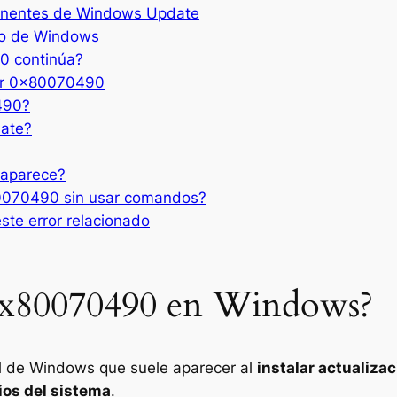
ponentes de Windows Update
rio de Windows
90 continúa?
ror 0x80070490
490?
ate?
 aparece?
80070490 sin usar comandos?
ste error relacionado
 0x80070490 en Windows?
al de Windows que suele aparecer al
instalar actualiza
ios del sistema
.