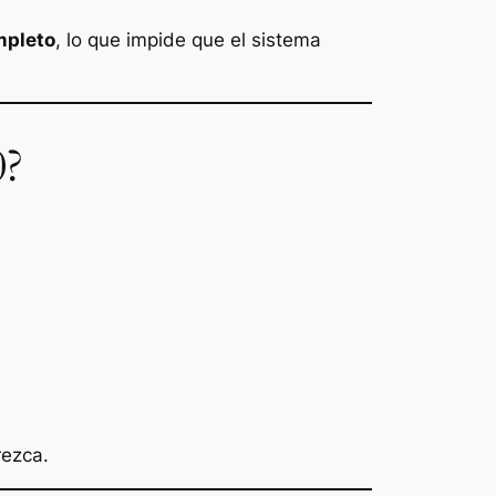
mpleto
, lo que impide que el sistema
0?
rezca.